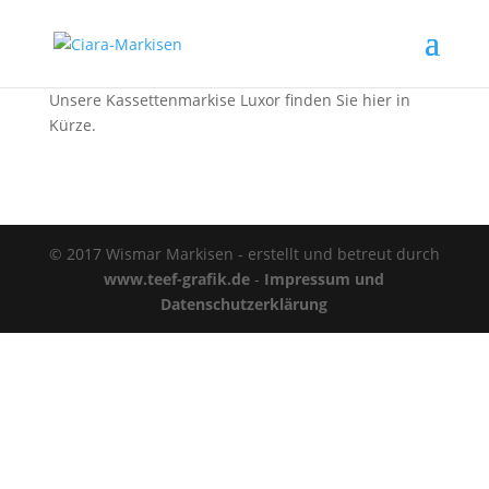
Unsere Kassettenmarkise Luxor finden Sie hier in
Kürze.
© 2017 Wismar Markisen - erstellt und betreut durch
www.teef-grafik.de
-
Impressum und
Datenschutzerklärung